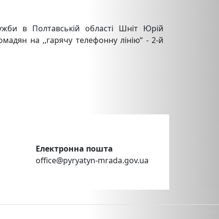
ужби в Полтавській області Шніт Юрій
адян на ,,гарячу телефонну лінію“ - 2-й
Електронна пошта
office@pyryatyn-mrada.gov.ua