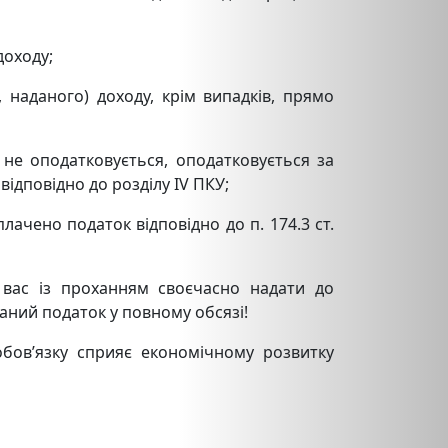
доходу;
 наданого) доходу, крім випадків, прямо
У не оподатковується, оподатковується за
ідповідно до розділу IV ПКУ;
лачено податок відповідно до п. 174.3 ст.
 вас із проханням своєчасно надати до
аний податок у повному обсязі!
обов’язку сприяє економічному розвитку