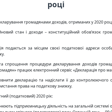
році
декларування громадянами доходів, отриманих у 2020 році
овий стан і доходи – конституційний обов’язок грома
ія подається за місцем своєї податкової адреси ос
ку.
 та спрощення процедури декларування доходів грома
громадян» працює електронний сервіс «Декларація про ма
внити декларацію та надіслати її до контролюючого о
ристання права на податкову знижку.
тний (податковий) 2020 рік:
ійснюють підприємницьку діяльність на загальній систем