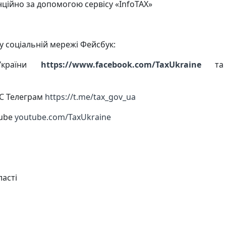
анційно за допомогою сервісу «InfoTAX»
 у соціальній мережі Фейсбук:
України
https://www.facebook.com/TaxUkraine
т
ПС Телеграм
https://t.me/tax_gov_ua
Tube
youtube.com/TaxUkraine
ласті