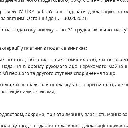
 днем звітного (податкового) року. Останній день – 09.0
 розділу IV ПКУ зобов’язані подавати декларацію, та о
 за звітним. Останній день – 30.04.2021;
аво на податкову знижку – по 31 грудня включно насту
ларації у платників податків виникає:
х агентів (тобто від інших фізичних осіб, які не заре
від надання в оренду рухомого або нерухомого майна 
сім’ї першого та другого ступеня споріднення тощо;
ходів, які не підлягали оподаткуванню при виплаті, але як
інвестиційними активами;
одавством, зокрема, при отриманні у власність майна за
податку щодо подання податкової декларації вважаєт