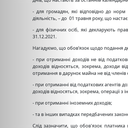
днів, що настають за останнім календарним
- для громадян, які відповідно до норм
діяльність, – до 01 травня року, що настає
- для фізичних осіб, які декларують пр
31.12.2021.
Нагадуємо, що обов’язок щодо подання дек
- при отриманні доходів не від податкови
доходів відносяться, зокрема, доходи 
отримання в дарунок майна не від членів 
- при отриманні від податкових агентів до
доходів відносяться, зокрема, операції з 
- при отриманні іноземних доходів;
- та в інших випадках передбачених закон
Слід зазначити, що обов'язок платника 