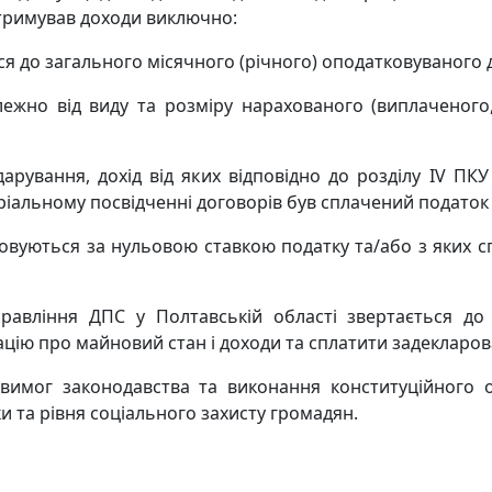
отримував доходи виключно:
ься до загального місячного (річного) оподатковуваного 
лежно від виду та розміру нарахованого (виплаченого,
дарування, дохід від яких відповідно до розділу IV ПК
іальному посвідченні договорів був сплачений податок в
тковуються за нульовою ставкою податку та/або з яких сп
правління ДПС у Полтавській області звертається до
ію про майновий стан і доходи та сплатити задекларов
вимог законодавства та виконання конституційного 
и та рівня соціального захисту громадян.