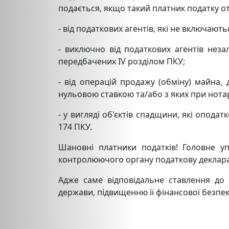
подається, якщо такий платник податку 
- від податкових агентів, які не включают
- виключно від податкових агентів неза
передбачених ІV розділом ПКУ;
- від операцій продажу (обміну) майна, 
нульовою ставкою та/або з яких при нотар
- у вигляді об'єктів спадщини, які опода
174 ПКУ.
Шановні платники податків! Головне у
контролюючого органу податкову декларац
Адже саме відповідальне ставлення до 
держави, підвищенню її фінансової безпек