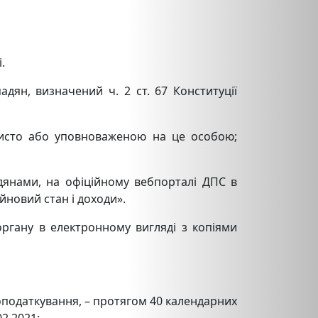
.
дян, визначений ч. 2 ст. 67 Конституції
обисто або уповноваженою на це особою;
дянами, на офіційному вебпорталі ДПС в
йновий стан і доходи».
ргану в електронному вигляді з копіями
і оподаткування, – протягом 40 календарних