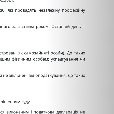
2.2021;
сіб, які провадять незалежну професійну
пного за звітним роком. Останній день –
єстровані як самозайняті особи). До таких
іншим фізичним особам; успадкування чи
і не звільнені від оподаткування. До таких
 рішенням суду.
ься виконаним і податкова декларація не