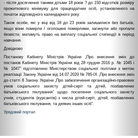
- після досягнення такими дітьми 18 років ? до 150 відсотків розміру
прожиткового мінімуму для працездатних осіб, установленого на
початок відповідного календарного року.
Також особи, які у віці від 18 до 23 років залишилися без батьків,
якщо вони померли / оголошені померлими, загинули або пропали
безвісти, матимуть право на виплату соціальної стипендії в період
навчання.
Довідково
Постанову Кабінету Міністрів України „Про внесення змін до
постанов Кабінету Міністрів України від 28 грудня 2016 р. № 1045 і
№ 1047” підготовлено Міністерством соціальної політики з метою
реалізації Закону України від 14.07.2020 № 785-IX „Про внесення змін
до статті 8 Закону України „Про забезпечення організаційно-правових
умов соціального захисту дітей-сиріт та дітей, позбавлених
батьківського піклування” щодо посилення соціального захисту
учнів, студентів (курсантів) з числа дітей-сиріт, дітей, позбавлених
батьківського піклування, та деяких інших осіб”.
Урядовий портал