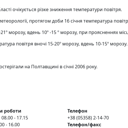
області очікується різке зниження температури повітря.
етеорології, протягом доби 16 січня температура повітря
-21º морозу, вдень 10º -15 º морозу, при проясненнях мі
атура повітря вночі 15-20º морозу, вдень 10-15º морозу.
терігали на Полтавщині в січні 2006 року.
м роботи
Телефон
 08.00 - 17.15
+38 (05358) 2-14-70
00 - 16.00
Телефон/факс