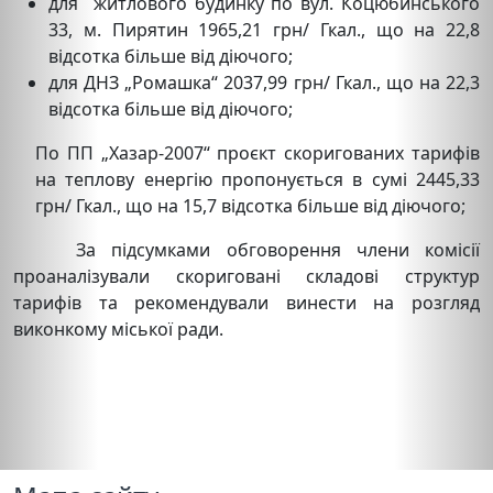
для житлового будинку по вул. Коцюбинського
33, м. Пирятин 1965,21 грн/ Гкал., що на 22,8
відсотка більше від діючого;
для ДНЗ „Ромашка“ 2037,99 грн/ Гкал., що на 22,3
відсотка більше від діючого;
По ПП „Хазар-2007“ проєкт скоригованих тарифів
на теплову енергію пропонується в сумі 2445,33
грн/ Гкал., що на 15,7 відсотка більше від діючого;
За підсумками обговорення члени комісії
проаналізували скориговані складові структур
тарифів та рекомендували винести на розгляд
виконкому міської ради.