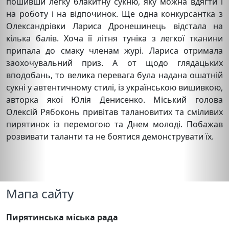
пошивши легку блакитну сукню, яку можна вдягти і
на роботу і на відпочинок. Ще одна конкурсантка з
Олександрівки Лариса Дронешинець відстала на
кілька балів. Хоча її літня туніка з легкої тканини
припала до смаку членам журі. Лариса отримала
заохочувальний приз. А от щодо глядацьких
вподобань, то велика перевага була надана ошатній
сукні у автентичному стилі, із українською вишивкою,
авторка якої Юлія Денисенко. Міський голова
Олексій Рябоконь привітав талановитих та сміливих
пирятинок із перемогою та Днем молоді. Побажав
розвивати таланти та не боятися демонструвати їх.
Мапа сайту
Пирятинська міська рада