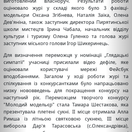
виготовлений власноруч. Результати роботи
оцінювало журі у складі якого було 3 фахівці-
модельєри Оксана Згібнева, Наталія Заїка, Олена
Дев'яніна, також заступник директора Пирятинської
школи мистецтв Ірина Чабала, начальник відділу
культури і туризму Олена Гуленко та голова журі
заступник міського голови Ігор Шикеринець.
Для визначення переможця у номінації „Глядацькі
симпатії“ учасниці присилали відео дефіле, яке
оцінювали користувачі мережі Фейсбук
вподобаннями. Загалом у ході роботи журі та
спілкування із конкурсантками було напрацьовано
низку нововведень для покращення конкурсу на
наступний рік. Переможцем творчого конкурсу
"Молодий модельєр" стала Тамара Шестакова, яка
презентувала плетені сукні. ІІ місце отримала Алла
Римша із літньою святковою сукнею, ІІІ місце
виборола Дар'я Тарасовська (с.Олександрівка),