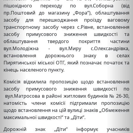
пішохідного переходу по вул.Соборна (від
пр.Поштовий до магазину „Фора“), облаштування
засобу для перешкоджання проїзду ваговому
транспортному засобу через с.Рівне, встановлення
засобу примусового зниження швидкості та
облаштування твердого покриття частини
вул.Молодіжна - вул.Миру с.Олександрівка,
встановлення дорожнього знаку в селах
Пирятинської міської ОТГ, який позначає початок та
кінець населеного пункту.
Комісія відхилила пропозицію щодо встановлення
засобу примусового зниження швидкості по
вул.Матросова в районі житлових будинків № 26-30,
натомість члени комісії підтримали пропозицію
щодо встановлення на цій вулиці знаків
„
Обмеження
максимальної швидкості“ та „Діти“.
Дорожній знак „Діти“ інформує учасників