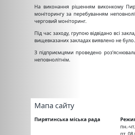
На виконання рішенням виконкому Пиря
моніторингу за перебуванням неповноліт
черговий моніторинг.
Під час заходу, групою відвідано всі закл
вищевказаних закладах виявлено не було.
З підприємцями проведено роз’яснювал
неповнолітнім.
Мапа сайту
Пирятинська міська рада
Режи
пн.-чт.
пт. 08.