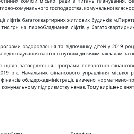
остійних комісій міської ради з питань планування, фі
тлово-комунального господарства, комунальної власності,
ії ліфтів багатоквартирних житлових будинків м.Пирятин
6 тис.грн на переобладнання ліфтів у багатоквартир
ограми оздоровлення та відпочинку дітей у 2019 році.
 відшкодування вартості путівки дитячим закладам за п
я щодо затвердження Програми поворотної фінансов
019 рік. Начальник фінансового управління міської 
фінансів облдержадміністрації, вивчено нормативно-пр
и комунальному підприємству немає. Тому вирішено зня