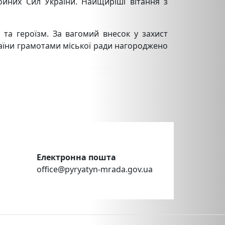
ойних Сил України. Найщиріші вітання з
та героїзм. За вагомий внесок у захист
раїни грамотами міської ради нагороджено
Електронна пошта
office@pyryatyn-mrada.gov.ua