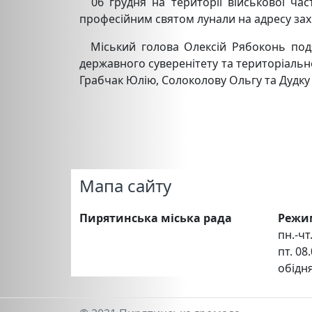
06 грудня на території військової час
професійним святом лунали на адресу зах
Міський голова Олексій Рябоконь подяк
державного суверенітету та територіальн
Грабчак Юлію, Солоколову Ольгу та Дудку 
Мапа сайту
Пирятинська міська рада
Режи
пн.-чт.
пт. 08.
обідня