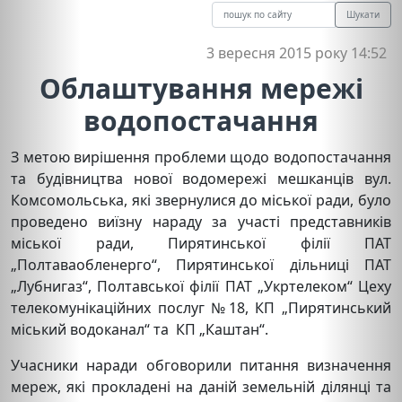
Шукати
3 вересня 2015 року 14:52
Облаштування мережі
водопостачання
З метою вирішення проблеми щодо водопостачання
та будівництва нової водомережі мешканців вул.
Комсомольська, які звернулися до міської ради, було
проведено виїзну нараду за участі представників
міської ради, Пирятинської філії ПАТ
„Полтаваобленерго“, Пирятинської дільниці ПАТ
„Лубнигаз“, Полтавської філії ПАТ „Укртелеком“ Цеху
телекомунікаційних послуг №18, КП „Пирятинський
міський водоканал“ та КП „Каштан“.
Учасники наради обговорили питання визначення
мереж, які прокладені на даній земельній ділянці та