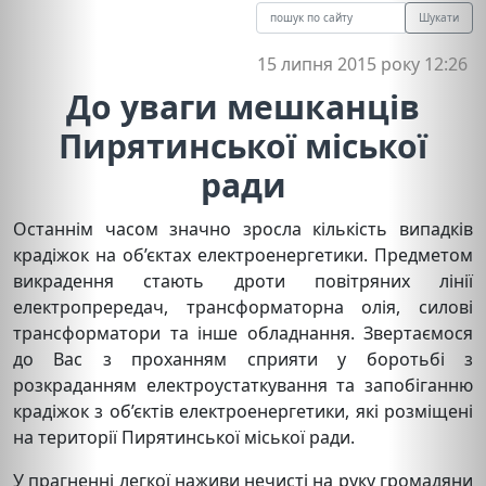
Шукати
15 липня 2015 року 12:26
До уваги мешканців
Пирятинської міської
ради
Останнім часом значно зросла кількість випадків
крадіжок на об’єктах електроенергетики. Предметом
викрадення стають дроти повітряних лінії
електропрередач, трансформаторна олія, силові
трансформатори та інше обладнання. Звертаємося
до Вас з проханням сприяти у боротьбі з
розкраданням електроустаткування та запобіганню
крадіжок з об’єктів електроенергетики, які розміщені
на території Пирятинської міської ради.
У прагненні легкої наживи нечисті на руку громадяни