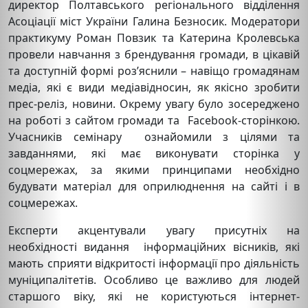
директор Полтавського регіонального відділення
Асоціації міст України Галина Безносик. Модератори
практикуму Роман Повзик та Катерина Кролевська
провели навчання з брендування громади, в цікавій
та доступній формі роз’яснили – навіщо громадянам
медіа, які є види медіавідносин, як якісно зробити
прес-реліз, новини. Окрему увагу було зосереджено
на роботі з сайтом громади та Facebook-сторінкою.
Учасників семінару ознайомили з цілями та
завданнями, які має виконувати сторінка у
соцмережах, за якими принципами необхідно
будувати матеріал для оприлюднення на сайті і в
соцмережах.
Експерти акцентували увагу присутніх на
необхідності видання інформаційних вісників, які
мають сприяти відкритості інформації про діяльність
муніципалітетів. Особливо це важливо для людей
старшого віку, які не користуються інтернет-