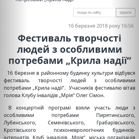
Шукати
16 березня 2018 року 16:56
Фестиваль творчості
людей з особливими
потребами „Крила надії“
16 березня в районному будинку культури відбувся
фестиваль творчості людей з особливими
потребами „Крила надії“.
Учасників фестивалю вітав
голова Клубу інвалідів „Мрія“ Олег Сімон.
В концертній програмі взяли участь люди з
особливими потребами Пирятинського,
Лубенського, Семенівського, Грабарівського,
Кротівського психоневрологічних будинків-
інтернатів, Клуб інвалідів „Мрія“, міська організація