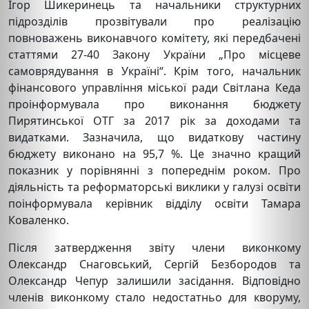
Ігор Шикеринець та начальники структурних
підрозділів прозвітували про реалізацію
повноважень виконавчого комітету, які передбачені
статтями 27-40 Закону України „Про місцеве
самоврядування в Україні“. Крім того, начальник
фінансового управління міської ради Світлана Кеда
проінформувала про виконання бюджету
Пирятинської ОТГ за 2017 рік за доходами та
видатками. Зазначила, що видаткову частину
бюджету виконано на 95,7 %. Це значно кращий
показник у порівнянні з попереднім роком. Про
діяльність та реформаторські виклики у галузі освіти
поінформувала керівник відділу освіти Тамара
Коваленко.
Після затвердження звіту члени виконкому
Олександр Снаговський, Сергій Безбородов та
Олександр Чепур залишили засідання. Відповідно
членів виконкому стало недостатньо для кворуму,