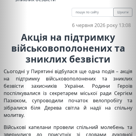
Шукати
6 червня 2026 року 13:08
Акція на підтримку
військовополонених та
зниклих безвісти
Сьогодні у Пирятині відбулася ще одна подія – акція
на підтримку військовополонених та зниклих
безвісти захисників України. Родини Героїв
поспілкувалися із секретарем міської ради Сергієм
Пазюком, супроводили початок велопробігу та
зібралися біля Дерева світла й надії на спільну
молитву.
Військові капелани провели спільний молебень та
звернулися до присутніх зі словами духовної