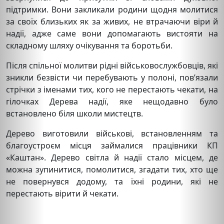
підтримки. Вони закликали родини щодня молитися
за своїх близьких як за живих, не втрачаючи віри й
надії, адже саме вони допомагають вистояти на
складному шляху очікування та боротьби.
Після спільної молитви рідні військовослужбовців, які
зникли безвісти чи перебувають у полоні, пов’язали
стрічки з іменами тих, кого не перестають чекати, на
гілочках Дерева надії, яке нещодавно було
встановлено біля школи мистецтв.
Дерево виготовили військові, встановленням та
благоустроєм місця займалися працівники КП
«Каштан». Дерево світла й надії стало місцем, де
можна зупинитися, помолитися, згадати тих, хто ще
не повернувся додому, та їхні родини, які не
перестають вірити й чекати.