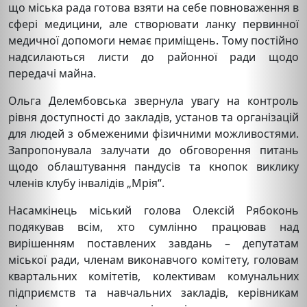
що міська рада готова взяти на себе повноваження в
сфері медицини, але створювати ланку первинної
медичної допомоги немає приміщень. Тому постійно
надсилаються листи до районної ради щодо
передачі майна.
Ольга Делембовська звернула увагу на контроль
рівня доступності до закладів, установ та організацій
для людей з обмеженими фізичними можливостями.
Запропонувала залучати до обговорення питань
щодо облаштування пандусів та кнопок виклику
членів клубу інвалідів „Мрія“.
Насамкінець міський голова Олексій Рябоконь
подякував всім, хто сумлінно працював над
вирішенням поставлених завдань – депутатам
міської ради, членам виконавчого комітету, головам
квартальних комітетів, колективам комунальних
підприємств та навчальних закладів, керівникам