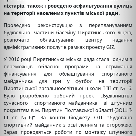
ліхтарів, також
п
роведено асфальтування вулиць
на території населених пунктів міської ради.
Проведено реконструкцію з переплануванням
будівельної частини басейну Пирятинського ліцею,
розпочато облаштування центру надання
адміністративних послуг в рамках проекту GIZ.
У 2016 році Пирятинська міська рада стала одним з
переможців обласної програми на отримання
фінансування для облаштування спортивного
майданчика для гри у футбол на території
Пирятинської загальноосвітньої школи І-ІІІ ст № 6.
Було розроблено робочий проект „Будівництво
сучасного спортивного майданчика зі штучним
покриттям в м. Пирятин Полтавської області (ЗОШ І-
ІІІ ст №6)“. За кошти бюджету ОТГ збудовано
спортивний майданчик з освітленням та огорожею.
Зараз проводяться роботи по монтажу штучного