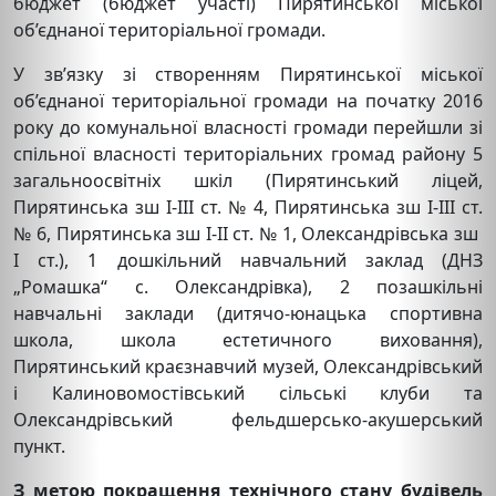
бюджет (бюджет участі) Пирятинської міської
об’єднаної територіальної громади.
У зв’язку зі створенням Пирятинської міської
об’єднаної територіальної громади на початку 2016
року до комунальної власності громади перейшли зі
спільної власності територіальних громад району 5
загальноосвітніх шкіл (Пирятинський ліцей,
Пирятинська зш І-ІІІ ст. № 4, Пирятинська зш І-ІІІ ст.
№ 6, Пирятинська зш І-ІІ ст. № 1, Олександрівська зш
І ст.), 1 дошкільний навчальний заклад (ДНЗ
„Ромашка“ с. Олександрівка), 2 позашкільні
навчальні заклади (дитячо-юнацька спортивна
школа, школа естетичного виховання),
Пирятинський краєзнавчий музей, Олександрівський
і Калиновомостівський сільські клуби та
Олександрівський фельдшерсько-акушерський
пункт.
З метою покращення технічного стану будівель