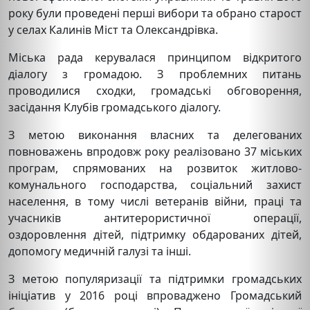
року були проведені перші вибори та обрано старост
у селах Калинів Міст та Олександрівка.
Міська рада керувалася принципом відкритого
діалогу з громадою. З проблемних питань
проводилися сходки, громадські обговорення,
засідання Клубів громадського діалогу.
З метою виконання власних та делегованих
повноважень впродовж року реалізовано 37 міських
програм, спрямованих на розвиток житлово-
комунального господарства, соціальний захист
населення, в тому числі ветеранів війни, праці та
учасників антитерористичної операції,
оздоровлення дітей, підтримку обдарованих дітей,
допомогу медичній галузі та інші.
З метою популяризації та підтримки громадських
ініціатив у 2016 році впроваджено Громадський