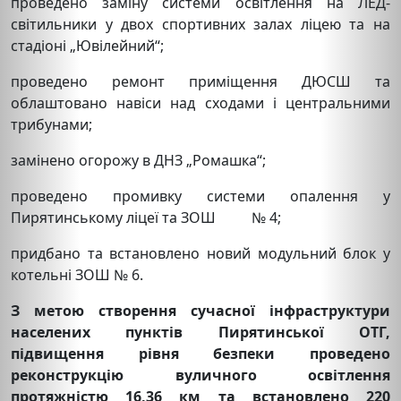
проведено заміну системи освітлення на ЛЕД-
світильники у двох спортивних залах ліцею та на
стадіоні „Ювілейний“;
проведено ремонт приміщення ДЮСШ та
облаштовано навіси над сходами і центральними
трибунами;
замінено огорожу в ДНЗ „Ромашка“;
проведено промивку системи опалення у
Пирятинському ліцеї та ЗОШ № 4;
придбано та встановлено новий модульний блок у
котельні ЗОШ № 6.
З метою створення сучасної інфраструктури
населених пунктів Пирятинської ОТГ,
підвищення рівня безпеки проведено
реконструкцію вуличного освітлення
протяжністю 16,36 км та встановлено 220