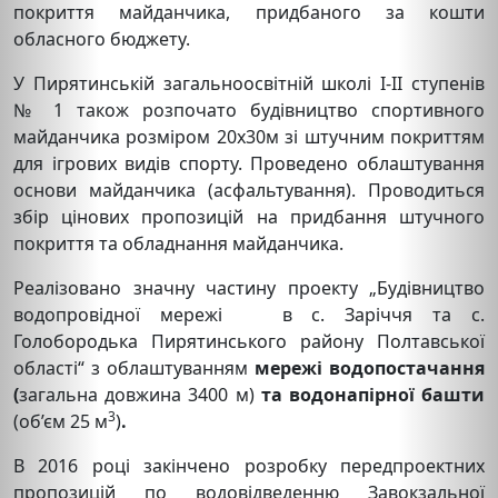
покриття майданчика, придбаного за кошти
обласного бюджету.
У Пирятинській загальноосвітній школі І-ІІ ступенів
№ 1 також розпочато будівництво спортивного
майданчика розміром 20х30м зі штучним покриттям
для ігрових видів спорту. Проведено облаштування
основи майданчика (асфальтування). Проводиться
збір цінових пропозицій на придбання штучного
покриття та обладнання майданчика.
Реалізовано значну частину проекту „Будівництво
водопровідної мережі в с. Заріччя та с.
Голобородька Пирятинського району Полтавської
області“ з облаштуванням
мережі водопостачання
(
загальна довжина 3400 м)
та водонапірної башти
3
(об’єм 25 м
)
.
В 2016 році закінчено розробку передпроектних
пропозицій по водовідведенню Завокзальної