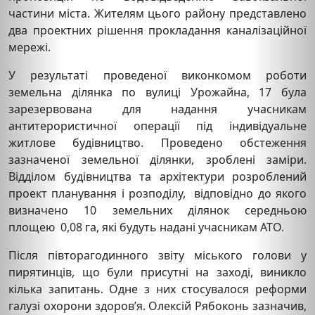
частини міста. Жителям цього району представлено
два проектних рішення прокладання каналізаційної
мережі.
У результаті проведеної виконкомом роботи
земельна ділянка по вулиці Урожайна, 17 була
зарезервована для надання учасникам
антитерористичної операції під індивідуальне
житлове будівництво. Проведено обстеження
зазначеної земельної ділянки, зроблені заміри.
Відділом будівництва та архітектури розроблений
проект планування і розподілу, відповідно до якого
визначено 10 земельних ділянок середньою
площею 0,08 га, які будуть надані учасникам АТО.
Після півторагодинного звіту міського голови у
пирятинців, що були присутні на заході, виникло
кілька запитань. Одне з них стосувалося реформи
галузі охорони здоров’я. Олексій Рябоконь зазначив,