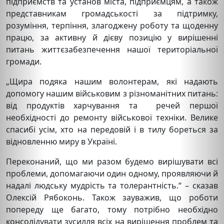
підприємств та установ міста, підприємцям, а також
представникам громадськості за підтримку,
розуміння, терпіння, злагоджену роботу та щоденну
працю, за активну й дієву позицію у вирішенні
питань життєзабезпечення нашої територіальної
громади.
„Щира подяка нашим волонтерам, які надають
допомогу нашим військовим з різноманітних питань:
від продуктів харчування та речей першої
необхідності до ремонту військової техніки. Велике
спасибі усім, хто на передовій і в тилу бореться за
відновленню миру в Україні.
Переконаний, що ми разом будемо вирішувати всі
проблеми, допомагаючи один одному, проявляючи й
надалі людську мудрість та толерантність.“ – сказав
Олексій Рябоконь. Також зауважив, що роботи
попереду ще багато, тому потрібно необхідно
консолідувати зусилля всіх на вирішення проблем та