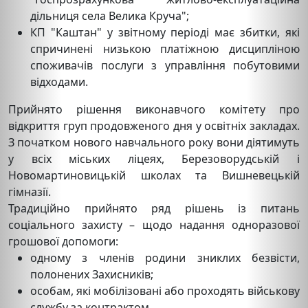
дільниця села Велика Круча";
КП "Каштан" у звітному періоді має збитки, які
спричинені низькою платіжною дисципліною
споживачів послуги з управління побутовими
відходами.
Прийнято рішення виконавчого комітету про
відкриття груп продовженого дня у освітніх закладах.
З початком нового навчального року вони діятимуть
у всіх міських ліцеях, Березоворудській і
Новомартиновицькій школах та Вишневецькій
гімназії.
Традиційно прийнято ряд рішень із питань
соціального захисту – щодо надання одноразової
грошової допомоги:
одному з членів родини зниклих безвісти,
полонених Захисників;
особам, які мобілізовані або проходять військову
службу за контрактом.