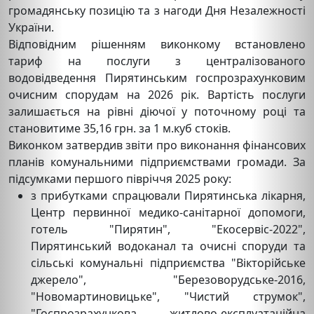
громадянську позицію та з нагоди Дня Незалежності
України.
Відповідним рішенням виконкому встановлено
тариф на послуги з централізованого
водовідведення Пирятинським госпрозрахунковим
очисним спорудам на 2026 рік. Вартість послуги
залишається на рівні діючої у поточному році та
становитиме 35,16 грн. за 1 м.куб стоків.
Виконком затвердив звіти про виконання фінансових
планів комунальними підприємствами громади. За
підсумками першого півріччя 2025 року:
з прибутками спрацювали Пирятинська лікарня,
Центр первинної медико-санітарної допомоги,
готель "Пирятин", "Екосервіс-2022",
Пирятинський водоканал та очисні споруди та
сільські комунальні підприємства "Вікторійське
джерело", "Березоворудське-2016,
"Новомартиновицьке", "Чистий струмок",
"Госпрозрахункова житлово-експлуатаційна