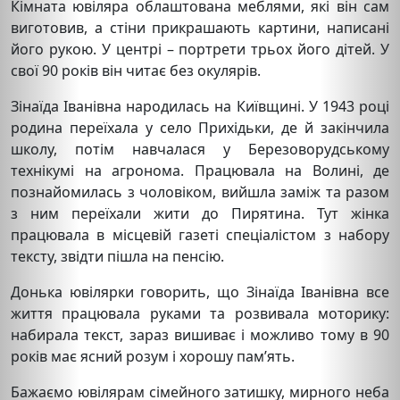
Кімната ювіляра облаштована меблями, які він сам
виготовив, а стіни прикрашають картини, написані
його рукою. У центрі – портрети трьох його дітей. У
свої 90 років він читає без окулярів.
Зінаїда Іванівна народилась на Київщині. У 1943 році
родина переїхала у село Прихідьки, де й закінчила
школу, потім навчалася у Березоворудському
технікумі на агронома. Працювала на Волині, де
познайомилась з чоловіком, вийшла заміж та разом
з ним переїхали жити до Пирятина. Тут жінка
працювала в місцевій газеті спеціалістом з набору
тексту, звідти пішла на пенсію.
Донька ювілярки говорить, що Зінаїда Іванівна все
життя працювала руками та розвивала моторику:
набирала текст, зараз вишиває і можливо тому в 90
років має ясний розум і хорошу пам’ять.
Бажаємо ювілярам сімейного затишку, мирного неба