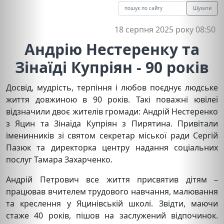
Шукати
18 серпня 2025 року 08:50
Андрію Нестеренку та
Зінаїді Купріян - 90 років
Досвід, мудрість, терпіння і любов поєднує людське
життя довжиною в 90 років. Такі поважні ювілеї
відзначили двоє жителів громади: Андрій Нестеренко
з Яцин та Зінаїда Купріян з Пирятина. Привітали
іменинників зі святом секретар міської ради Сергій
Пазюк та директорка центру надання соціальних
послуг Тамара Захарченко.
Андрій Петрович все життя присвятив дітям –
працював вчителем трудового навчання, малювання
та креслення у Яцинівській школі. Звідти, маючи
стаже 40 років, пішов на заслужений відпочинок.