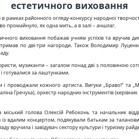
естетичного виховання
 в рамках районного огляду-конкурсу народної творчості
о промайнуло, як одна мить, а в залі – аншлаг.
ичного виховання побажав учням успіхів та вручив ди
 отримав по дві-три нагороди. Також Володимир Луценко
аду.
цюристи, музиканти – загалом понад дві з половиною сот
 і готувалися за лаштунками.
и і проводжали кожного артиста. Вигуки „Браво!“ та „М
Віталіна Гречуха), оркестр народних інструментів (керів
в міський голова Олексій Рябоконь та начальник відді
в із вдалим концертом, подякували батькам за таланови
аду вручила і завідувач сектору культури і туризму райд