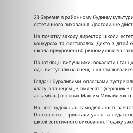
23 березня в районному будинку культури
естетичного виховання. Двогодинне дійств
На початку заходу директор школи естет
конкурсах та фестивалях. Дехто з дітей
школа приурочені 60-річному ювілею закл
Початківці і випучкники, вокалісти і тан
одні виступали на сцені, інші хвилювалися
Глядачі бурхливими оплесками зустрічал
класу із танецем „Вісімдесяті“ (керівник 
ансамбль (керівник Максим Михайленко).
На звіт художньої самодіяльності завіта
Прокопенко. Привітали учнів та педагогі
школі естетичного виховання. Подяку закл