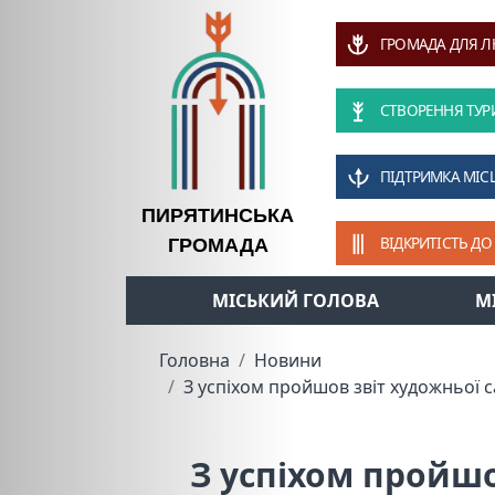
ГРОМАДА ДЛЯ 
СТВОРЕННЯ ТУР
ПІДТРИМКА МІС
ПИРЯТИНСЬКА
ВІДКРИТІСТЬ ДО
ГРОМАДА
МІСЬКИЙ ГОЛОВА
М
Головна
Новини
З успіхом пройшов звіт художньої 
З успіхом пройшо