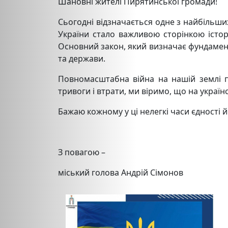
Шановні жителі Пирятинської громади!
Сьогодні відзначається одне з найбільш
України стало важливою сторінкою істор
Основний закон, який визначає фундаме
та держави.
Повномасштабна війна на нашій землі пр
тривоги і втрати, ми віримо, що на україн
Бажаю кожному у ці нелегкі часи єдності й 
З повагою –
міський голова Андрій Сімонов