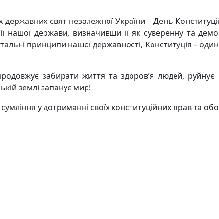
их державних свят незалежної України
– День Конституці
ії нашої держави, визначивши її як суверенну та демо
нтальні принципи нашої
державності, Конституція – один
одовжує забирати життя та здоров’я людей, руйнує н
ській землі запанує мир!
сумління у дотриманні своїх конституційних прав та обов‘