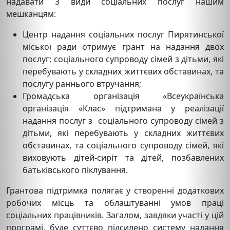
надавати 3 види соціальних послуг нашим
мешканцям:
Центр надання соціальних послуг Пирятинської
міської ради отримує грант на надання двох
послуг: соціального супроводу сімей з дітьми, які
перебувають у складних життєвих обставинах, та
послугу раннього втручання;
Громадська організація «Всеукраїнська
організація «Клас» підтримана у реалізації
надання послуг з соціального супроводу сімей з
дітьми, які перебувають у складних життєвих
обставинах, та соціального супроводу сімей, які
виховують дітей-сиріт та дітей, позбавлених
батьківського піклування.
Грантова підтримка полягає у створенні додаткових
робочих місць та облаштуванні умов праці
соціальних працівників. Загалом, завдяки участі у цій
програмі, буде суттєво підсилено систему надання