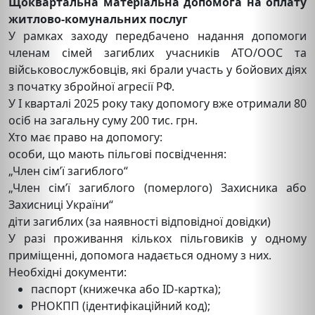
Щоквартальна матеріальна допомога на оплату
житлово-комунальних послуг
У рамках заходу передбачено надання допомоги
членам сімей загиблих учасників АТО/ООС та
військовослужбовців, які брали участь у бойових діях
з початку збройної агресії РФ.
У І кварталі 2025 року таку допомогу вже отримали 80
осіб на загальну суму 200 тис. грн.
Хто має право на допомогу:
особи, що мають пільгові посвідчення:
„Член сім’ї загиблого“
„Член сім’ї загиблого (померлого) Захисника або
Захисниці України“
діти загиблих (за наявності відповідної довідки)
У разі проживання кількох пільговиків у одному
приміщенні, допомога надається одному з них.
Необхідні документи:
паспорт (книжечка або ID-картка);
РНОКПП (ідентифікаційний код);