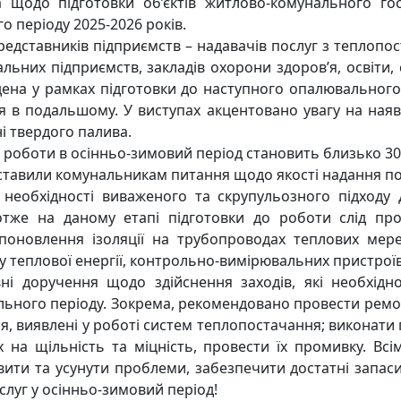
 щодо підготовки об’єктів житлово-комунального гос
 періоду 2025-2026 років.
редставників підприємств – надавачів послуг з теплопо
альних підприємств, закладів охорони здоров’я, освіти, 
дена у рамках підготовки до наступного опалювального
ся в подальшому. У виступах акцентовано увагу на ная
і твердого палива.
до роботи в осінньо-зимовий період становить близько 3
и ставили комунальникам питання щодо якості надання п
еобхідності виваженого та скрупульозного підходу 
отже на даному етапі підготовки до роботи слід про
поновлення ізоляції на трубопроводах теплових мере
ку теплової енергії, контрольно-вимірювальних пристрої
і доручення щодо здійснення заходів, які необхідн
льного періоду. Зокрема, рекомендовано провести ремо
, виявлені у роботі систем теплопостачання; виконати 
 на щільність та міцність, провести їх промивку. Вс
явити та усунути проблеми, забезпечити достатні запас
луг у осінньо-зимовий період!