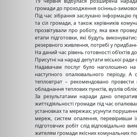
19 червня відбулася розширена нарада
громади до проходження осінньо-зимового
Під час зібрання заслухано інформацію п
та сіл громади, а також керівників комун
прозвітували про роботу, яка вже прове
етапи підготовки, які будуть виконувати
резервного живлення, потребі у придбанн
На даний час рівень готовності об’єктів 
Присутні на нараді депутати міської рад
Надавачам послуг було наголошено на н
наступного опалювального періоду. А 
тепловтрат – рекомендовано провести 
обладнання теплових пунктів, вузлів облі
За результатами наради дано оперативн
життєдіяльності громади під час опалюва
установках та мережах; усунути порушення
мереж, систем опалення, перевіривши їх
підготовчих робіт слід відповідально ви
жителям громади якісних комунальних пос