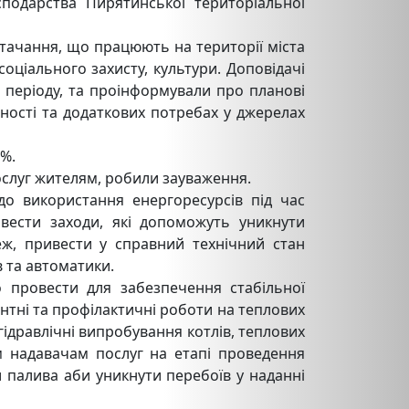
подарства Пирятинської територіальної
стачання, що працюють на території міста
соціального захисту, культури. Доповідачі
 періоду, та проінформували про планові
вності та додаткових потребах у джерелах
0%.
ослуг жителям, робили зауваження.
до використання енергоресурсів під час
вести заходи, які допоможуть уникнути
ж, привести у справний технічний стан
в та автоматики.
о провести для забезпечення стабільної
нтні та профілактичні роботи на теплових
гідравлічні випробування котлів, теплових
ім надавачам послуг на етапі проведення
и палива аби уникнути перебоїв у наданні