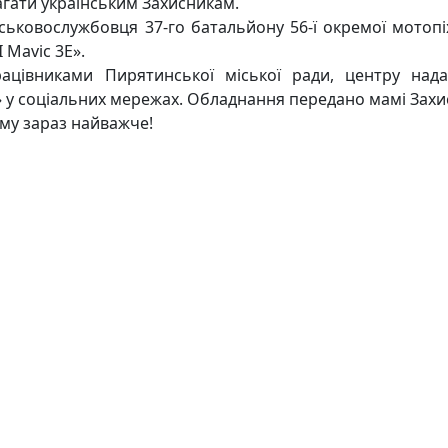
гати українським Захисникам.
ськовослужбовця 37-го батальйону 56-ї окремої мотоп
 Mavic 3E».
цівниками Пирятинської міської ради, центру надан
 у соціальних мережах. Обладнання передано мамі Захис
му зараз найважче!