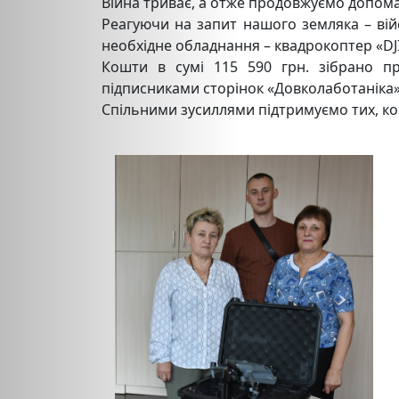
Війна триває, а отже продовжуємо допома
Реагуючи на запит нашого земляка – вій
необхідне обладнання – квадрокоптер «DJI
Кошти в сумі 115 590 грн. зібрано пра
підписниками сторінок «Довколаботаніка»
Спільними зусиллями підтримуємо тих, ко