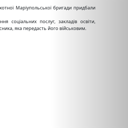
іхотної Маріупольської бригади придбали
ня соціальних послуг, закладів освіти,
ника, яка передасть його військовим.