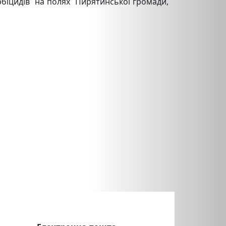
рбіцидів на полях Пирятинської громади,