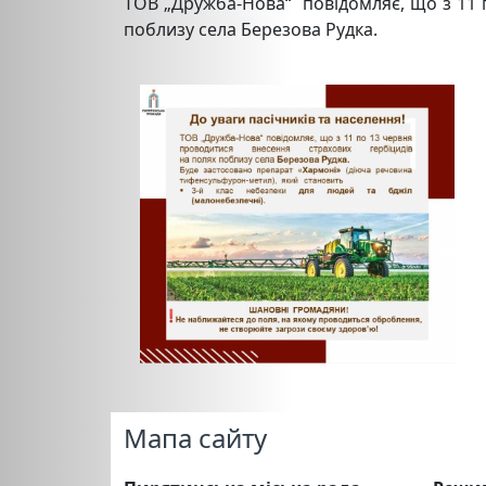
ТОВ „Дружба-Нова“ повідомляє, що з 11 
поблизу села Березова Рудка.
Мапа сайту