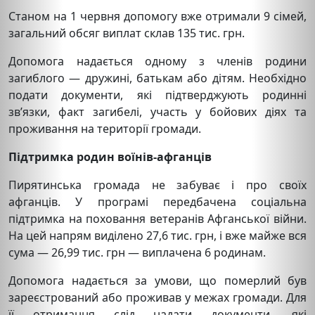
Станом на 1 червня допомогу вже отримали 9 сімей,
загальний обсяг виплат склав 135 тис. грн.
Допомога надається одному з членів родини
загиблого — дружині, батькам або дітям. Необхідно
подати документи, які підтверджують родинні
зв’язки, факт загибелі, участь у бойових діях та
проживання на території громади.
Підтримка родин воїнів-афганців
Пирятинська громада не забуває і про своїх
афганців. У програмі передбачена соціальна
підтримка на поховання ветеранів Афганської війни.
На цей напрям виділено 27,6 тис. грн, і вже майже вся
сума — 26,99 тис. грн — виплачена 6 родинам.
Допомога надається за умови, що померлий був
зареєстрований або проживав у межах громади. Для
її отримання слід надати документи, які