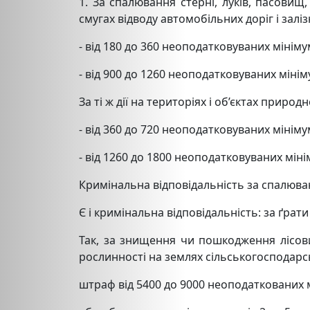
1. За спалювання стерні, луків, пасовищ
смугах відводу автомобільних доріг і залі
- від 180 до 360 неоподатковуваних мінімум
- від 900 до 1260 неоподатковуваних мініму
За ті ж дії на територіях і об’єктах приро
- від 360 до 720 неоподатковуваних мінімум
- від 1260 до 1800 неоподатковуваних мінім
Кримінальна відповідальність за спалюва
Є і кримінальна відповідальність: за ґрат
Так, за знищення чи пошкодження лісових
рослинності на землях сільськогосподарс
штраф від 5400 до 9000 неоподаткованих мі