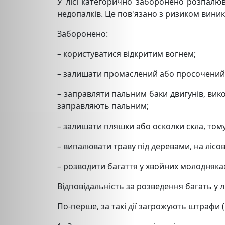
У лісі категорично заборонено розпалюв
недопалків. Це пов'язано з ризиком вини
Заборонено:
– користуватися відкритим вогнем;
– залишати промаслений або просочений
– заправляти пальним баки двигунів, ви
заправляють пальним;
– залишати пляшки або осколки скла, том
– випалювати траву під деревами, на лісов
– розводити багаття у хвойних молодняках,
Відповідальність за розведення багать у л
По-перше, за такі дії загрожують штрафи (