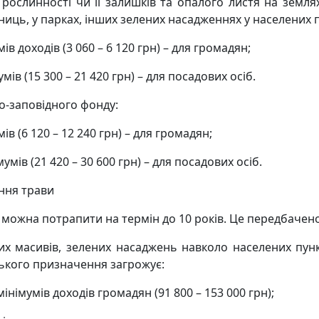
, рослинності чи її залишків та опалого листя на земл
зниць, у парках, інших зелених насадженнях у населених 
ів доходів (3 060 – 6 120 грн) – для громадян;
мів (15 300 – 21 420 грн) – для посадових осіб.
дно-заповідного фонду:
ів (6 120 – 12 240 грн) – для громадян;
умів (21 420 – 30 600 грн) – для посадових осіб.
ння трави
и можна потрапити на термін до 10 років. Це передбачено
 масивів, зелених насаджень навколо населених пункті
ького призначення загрожує:
німумів доходів громадян (91 800 – 153 000 грн);