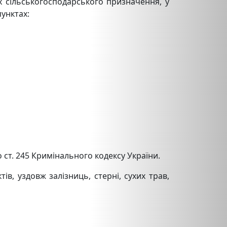
ях сільськогосподарського призначення, у
пунктах:
 ст. 245 Кримінального кодексу України.
в, уздовж залізниць, стерні, сухих трав,