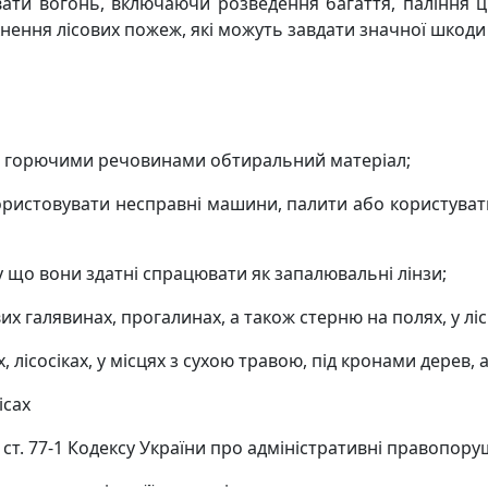
ати вогонь, включаючи розведення багаття, паління ц
кнення лісових пожеж, які можуть завдати значної шко
 горючими речовинами обтиральний матеріал;
користовувати несправні машини, палити або користува
у що вони здатні спрацювати як запалювальні лінзи;
их галявинах, прогалинах, а також стерню на полях, у лісі
 лісосіках, у місцях з сухою травою, під кронами дерев, 
ісах
 ст. 77-1 Кодексу України про адміністративні правопору