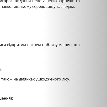
игарок, кидання непогашених сірників та
ди навколишньому середовищу та людям.
тися відкритим вогнем поблизу машин, що
;
а також на ділянках ушкодженого лісу.
шення):