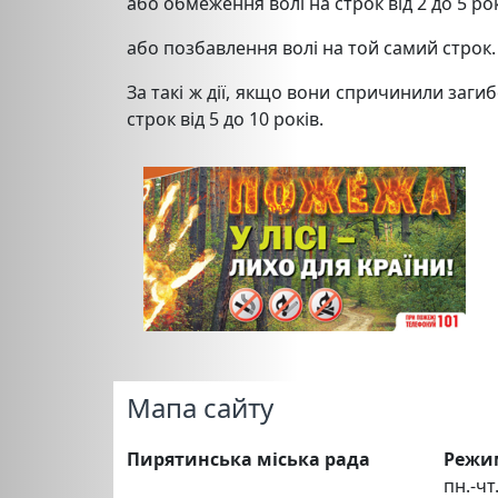
або обмеження волі на строк від 2 до 5 рок
або позбавлення волі на той самий строк.
За такі ж дії, якщо вони спричинили загиб
строк від 5 до 10 років.
Мапа сайту
Пирятинська міська рада
Режи
пн.-чт.