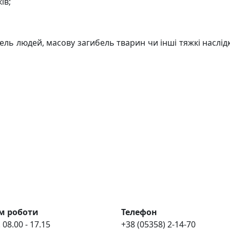
ів;
ель людей, масову загибель тварин чи інші тяжкі наслід
м роботи
Телефон
 08.00 - 17.15
+38 (05358) 2-14-70