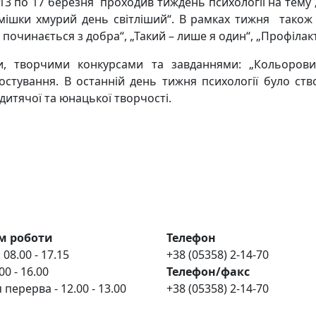
 13 по 17 березня проходив тиждень психології на тему „
смішки хмурий день світліший“. В рамках тижня також
починається з добра“, „Такий – лише я один“, „Профілак
и, творчими конкурсами та завданнями: „Кольорови
ностування. В останній день тижня психології було с
дитячої та юнацької творчості.
м роботи
Телефон
 08.00 - 17.15
+38 (05358) 2-14-70
00 - 16.00
Телефон/факс
 перерва - 12.00 - 13.00
+38 (05358) 2-14-70