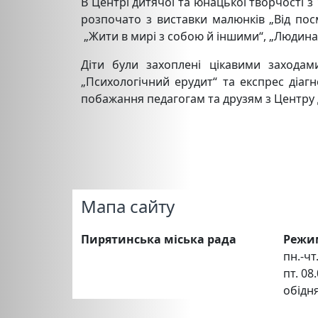
В Центрі дитячої та юнацької творчості з
розпочато з виставки малюнків „Від по
„Жити в мирі з собою й іншими“, „Людина 
Діти були захоплені цікавими заходам
„Психологічний ерудит“ та експрес діаг
побажання педагогам та друзям з Центру 
Мапа сайту
Пирятинська міська рада
Режи
пн.-чт.
пт. 08.
обідня