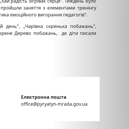
Хай радість зігріває серце“. Тиждень було
 пройшли заняття з елементами тренінгу
тика емоційного вигорання педагогів“.
й день“, „Чарівна скринька побажань“,
творене Дерево побажань, де діти писали
Електронна пошта
office@pyryatyn-mrada.gov.ua