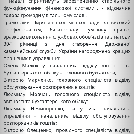
і надалі сприятимуть забезпеченню стабільного
функціонування фінансової системи", - відзначив
голова громади у вітальному слові.
Грамотами Пирятинської міської ради за високий
професіоналізм, багаторічну сумлінну працю,
зразкове виконання службових обов’язків та з нагоди
30-ї річниці з дня створення Державної
казначейської служби України нагороджено кращих
працівників управління:
Олену Малюкіну, начальника відділу звітності та
бухгалтерського обліку – головного бухгалтера;
Вікторію Марченко, головного спеціаліста відділу
обслуговування розпорядників коштів;
Людмилу Мовчан, головного спеціаліста відділу
звітності та бухгалтерського обліку;
Людмилу Нечипоренко, заступника начальника
управління – начальника відділу обслуговування
розпорядників коштів;
Вікторію Олещенко, провідного спеціаліста відділу