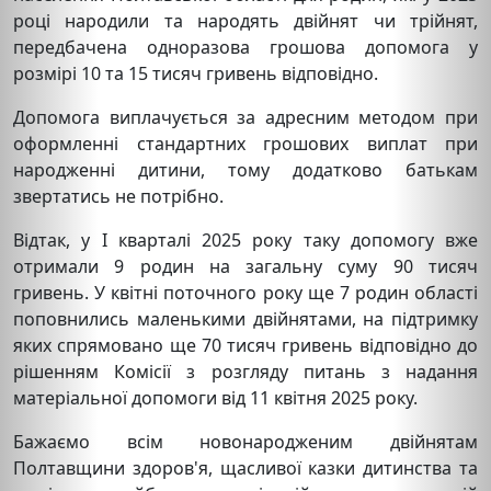
році народили та народять двійнят чи трійнят,
передбачена одноразова грошова допомога у
розмірі 10 та 15 тисяч гривень відповідно.
Допомога виплачується за адресним методом при
оформленні стандартних грошових виплат при
народженні дитини, тому додатково батькам
звертатись не потрібно.
Відтак, у І кварталі 2025 року таку допомогу вже
отримали 9 родин на загальну суму 90 тисяч
гривень. У квітні поточного року ще 7 родин області
поповнились маленькими двійнятами, на підтримку
яких спрямовано ще 70 тисяч гривень відповідно до
рішенням Комісії з розгляду питань з надання
матеріальної допомоги від 11 квітня 2025 року.
Бажаємо всім новонародженим двійнятам
Полтавщини здоров'я, щасливої казки дитинства та