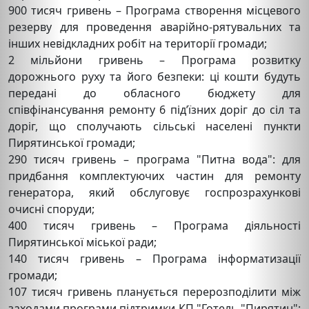
900 тисяч гривень – Програма створення місцевого
резерву для проведення аварійно-рятувальних та
інших невідкладних робіт на території громади;
2 мільйони гривень – Програма розвитку
дорожнього руху та його безпеки: ці кошти будуть
передані до обласного бюджету для
співфінансування ремонту 6 під’їзних доріг до сіл та
доріг, що сполучають сільські населені пункти
Пирятинської громади;
290 тисяч гривень – програма "Питна вода": для
придбання комплектуючих частин для ремонту
генератора, який обслуговує госпрозрахункові
очисні споруди;
400 тисяч гривень – Програма діяльності
Пирятинської міської ради;
140 тисяч гривень – Програма інформатизації
громади;
107 тисяч гривень планується перерозподілити між
заходами програми підтримки КП "Готель "Пирятин":