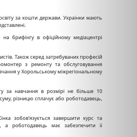
освіту за кошти держави. Українки мають
дставлені.
 на брифінгу в офіційному медіацентрі
ристів. Також серед затребуваних професій
тромонтер з ремонту та обслуговування
авчання у Хорольському міжрегіональному
ту за навчання в розмірі не більше 10
 суму, різницю сплачує або роботодавець,
інка зобов’язується завершити курс та
, а роботодавець має забезпечити її