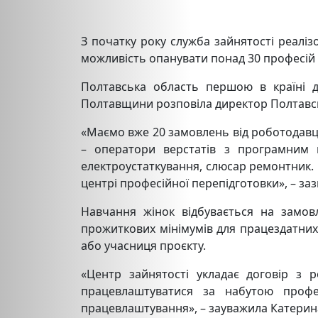
З початку року служба зайнятості реалі
можливість опанувати понад 30 професій 
Полтавська область першою в країні д
Полтавщини розповіла директор Полтавсь
«Маємо вже 20 замовлень від роботодавців
– оператори верстатів з програмним к
електроустаткування, слюсар ремонтник.
центрі професійної перепідготовки», – за
Навчання жінок відбувається на замов
прожиткових мінімумів для працездатних 
або учасниця проєкту.
«Центр зайнятості укладає договір з 
працевлаштуватися за набутою профе
працевлаштування», – зауважила Катерина