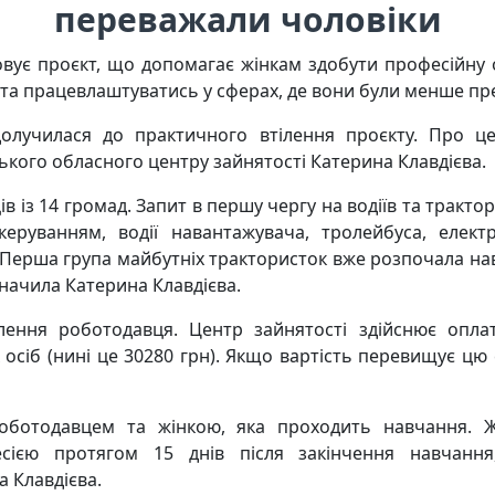
переважали чоловіки
зовує проєкт, що допомагає жінкам здобути професійну 
та працевлаштуватись у сферах, де вони були менше пре
олучилася до практичного втілення проєкту. Про це
кого обласного центру зайнятості Катерина Клавдієва.
 із 14 громад. Запит в першу чергу на водіїв та тракто
еруванням, водії навантажувача, тролейбуса, елек
 Перша група майбутніх трактористок вже розпочала н
значила Катерина Клавдієва.
лення роботодавця. Центр зайнятості здійснює опла
осіб (нині це 30280 грн). Якщо вартість перевищує цю
роботодавцем та жінкою, яка проходить навчання. Ж
сією протягом 15 днів після закінчення навчання
 Клавдієва.