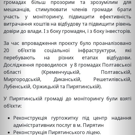
громадах більш прозорим та зрозумілим для
мешканців, стимулювати членів громади брати
участь у моніторингу, підвищити ефективність
витрачання коштів на відбудову та підвищити рівень
довіри до влади. І з боку громадян, і з боку інвесторів.
За час впровадження проєкту було проаналізовано
20 об’єктів соціальної інфраструктури, які
перебувають на різних етапах відбудови.
Дослідження проводилося у 8 громадах Полтавської
області (Кременчуцькій, Полтавській,
Миргородській, Диканській, Решетилівській,
Лубенській, Оржицькій та Пирятинській).
У Пирятинській громаді до моніторингу були взяті
об’єкти:
Реконструкція гуртожитку під центр надання
адміністративних послуг в м. Пирятин
Реконструкція Пирятинського ліцею.