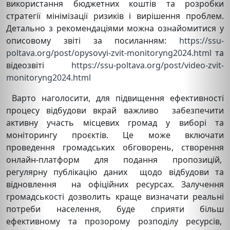
використання бюджетних коштів та розробки
стратегії мінімізації ризиків і вирішення проблем.
Детально з рекомендаціями можна ознайомитися у
описовому звіті за посиланням:
https://ssu-
poltava.org/post/opysovyi-zvit-monitoryng2024.html
та
відеозвіті
https://ssu-poltava.org/post/video-zvit-
monitoryng2024.html
Варто наголосити, для підвищення ефективності
процесу відбудови вкрай важливо забезпечити
активну участь місцевих громад у виборі та
моніторингу проєктів. Це може включати
проведення громадських обговорень, створення
онлайн-платформ для подання пропозицій,
регулярну публікацію даних щодо відбудови та
відновлення на офіційних ресурсах. Залучення
громадськості дозволить краще визначати реальні
потреби населення, буде сприяти більш
ефективному та прозорому розподілу ресурсів,