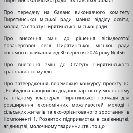
Пирятинської міської ради Полтавської області
Про передачу на баланс виконавчого комітету
Пирятинської міської ради майна відділу освіти,
молоді та спорту Пирятинської міської ради
Про внесення змін до рішення вісімдесятої
позачергової сесії Пирятинської міської ради
восьмого скликання від 30 вересня 2024 року № 456
Про внесення змін до Статуту Пирятинського
краєзнавчого музею
Про затвердження переможця конкурсу проєкту ЄС
„Розбудова ланцюжків доданої вартості у молочному
та ягідному кластерах Пирятинської громади для
розширення економічних можливостей молоді і
сільських жителів та еко-орієнтованого зростання“ в
Компоненті 1. Розвиток підприємства в садівництві,
ягідництві, молочному тваринництві, тощо