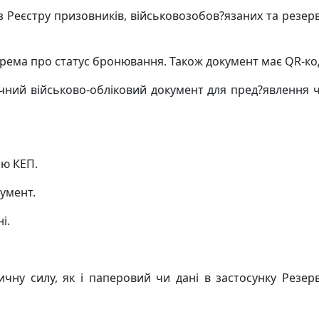
з Реєстру призовників, військовозобов?язаних та резерв
окрема про статус бронювання. Також документ має QR-ко
чний військово-обліковий документ для пред?явлення 
.
ою КЕП.
кумент.
і.
ну силу, як і паперовий чи дані в застосунку Резерв