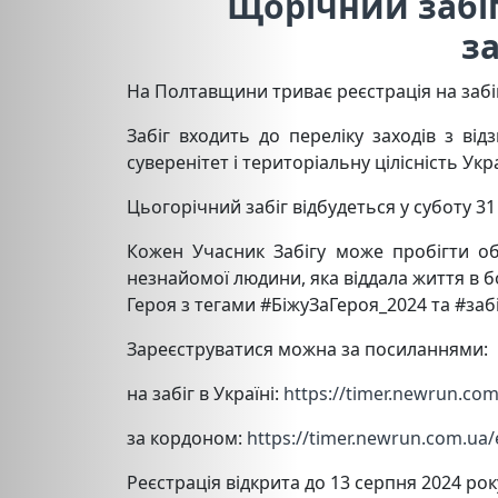
Щорічний забіг
з
На Полтавщини триває реєстрація на забіг 
Забіг входить до переліку заходів з від
суверенітет і територіальну цілісність У
Цьогорічний забіг відбудеться у суботу 31
Кожен Учасник Забігу може пробігти об
незнайомої людини, яка віддала життя в бо
Героя з тегами #БіжуЗаГероя_2024 та #заб
Зареєструватися можна за посиланнями:
на забіг в Україні:
https://timer.newrun.co
за кордоном:
https://timer.newrun.com.ua/
Реєстрація відкрита до 13 серпня 2024 рок