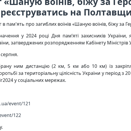
 «Шаную воїнів, біжу за Геро
ареєструватись на Полтавщи
в пам'ять про загиблих воїнів «Шаную воїнів, біжу за Ге
значення у 2024 році Дня пам’яті захисників України, 
країни, затверджених розпорядженням Кабінету Міністрів 
 серпня.
рану ним дистанцію (2 км, 5 км або 10 км) із закрі
ротьбі за територіальну цілісність України у період з 
іг2024 у соціальних мережах.
m.ua/event/121
event/122
у.