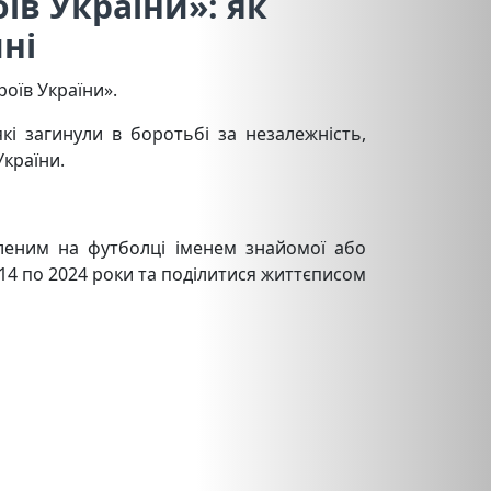
їв України»: як
ні
роїв України».
які загинули в боротьбі за незалежність,
України.
пленим на футболці іменем знайомої або
2014 по 2024 роки та поділитися життєписом