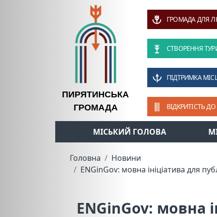
ГРОМАДА ДЛЯ 
СТВОРЕННЯ ТУР
ПІДТРИМКА МІС
ПИРЯТИНСЬКА
ВІДКРИТІСТЬ ДО
ГРОМАДА
МІСЬКИЙ ГОЛОВА
М
Головна
Новини
ENGinGov: мовна ініціатива для публ
ENGinGov: мовна і