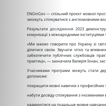
ENGinGov — спільний проєкт мовної програ
зможуть спілкуватися з англомовними вол
Результати
дослідження
2023 демонструю
комунікації з міжнародними інституціями 
«Ми маємо говорити про Україну зі світ
ділитися своїм. Звучати чітко та впевн
забезпечити публічних службовців прак
практиці», — зазначила Валерія Іонан, за
Учасниками програми можуть стати держ
допоможе:
покращити мовні навички з професійних т
набути досвіду спілкування з іноземними
надихнутися на подальше мовне навчанн