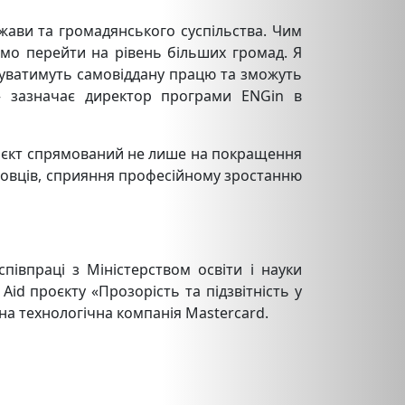
жави та громадянського суспільства. Чим
мо перейти на рівень більших громад. Я
жуватимуть самовіддану працю та зможуть
— зазначає директор програми ENGin в
роєкт спрямований не лише на покращення
жбовців, сприяння професійному зростанню
півпраці з Міністерством освіти і науки
Aid проєкту «Прозорість та підзвітність у
на технологічна компанія Mastercard.