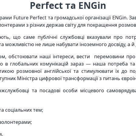
Perfect та ENGin
ми Future Perfect та громадської організації ENGin. З
онтерами з різних держав світу для покращення розмовн
ть, що саме публічні службовці вказували про пот
та можливістю не лише набувати іноземного досвіду, а й 
ом, обстоювати наші інтереси, вести перемовини про 
ено в глобальних комунікацій зараз — наша потреба та
тикою розмовної англійської та стимулювати їх до 
ступник Міністра цифрової трансформації з питань євроін
службовці та посадові особи місцевого самоврядува
а соціальних тем;
 волонтерами;
я.