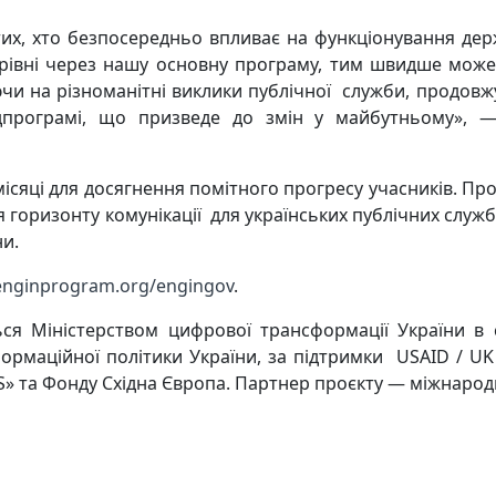
их, хто безпосередньо впливає на функціонування дер
рівні через нашу основну програму, тим швидше може
ючи на різноманітні виклики публічної служби, продов
підпрограмі, що призведе до змін у майбутньому», 
ісяці для досягнення помітного прогресу учасників. П
ня горизонту комунікації для українських публічних слу
ни.
.enginprogram.org/engingov
.
ся Міністерством цифрової трансформації України в с
ормаційної політики України, за підтримки USAID / UK 
AS» та Фонду Східна Європа. Партнер проєкту — міжнарод