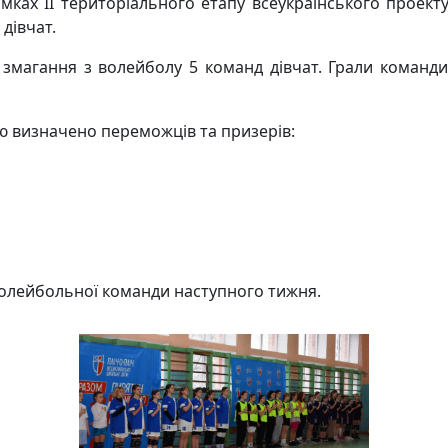
ах ІІ територіального етапу всеукраїнського проекту «П
 дівчат.
магання з волейболу 5 команд дівчат. Грали команди 
ю визначено переможців та призерів:
волейбольної команди наступного тижня.