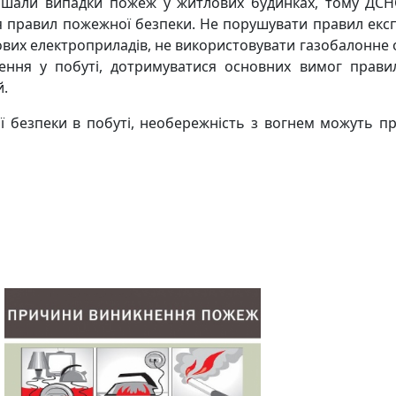
тішали випадки пожеж у житлових будинках, тому ДС
 правил пожежної безпеки. Не порушувати правил експл
тових електроприладів, не використовувати газобалонне
ення у побуті, дотримуватися основних вимог прави
й.
безпеки в побуті, необережність з вогнем можуть пр