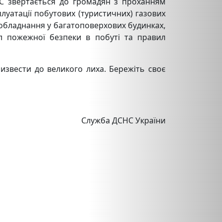
НС звертається до громадян з проханням
уатації побутових (туристичних) газових
 обладнання у багатоповерхових будинках,
л пожежної безпеки в побуті та правил
извести до великого лиха. Бережіть своє
Служба ДСНС України