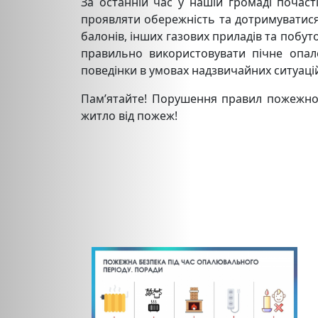
За останній час у нашій громаді почас
проявляти обережність та дотримуватися
балонів, інших газових приладів та побу
правильно використовувати пічне опал
поведінки в умовах надзвичайних ситуаці
Пам’ятайте! Порушення правил пожежної 
житло від пожеж!